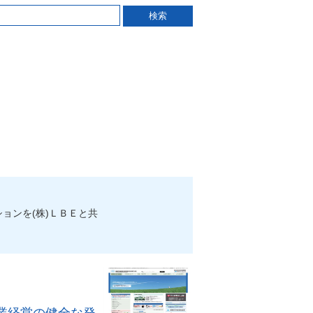
ションを(株)ＬＢＥと共
業経営の健全な発