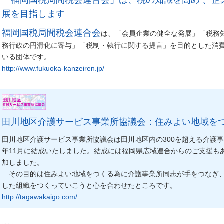
展を目指します
福岡国税局間税会連合会
は、「会員企業の健全な発展」「税務
務行政の円滑化に寄与」「税制・執行に関する提言」を目的とした消
いる団体です。
http://www.fukuoka-kanzeiren.jp/
田川地区介護サービス事業所協議会：住みよい地域を
田川地区介護サービス事業所協議会は田川地区内の300を超える介護事
年11月に結成いたしました。結成には福岡県広域連合からのご支援も
加しました。
その目的は住みよい地域をつくる為に介護事業所同志が手をつなぎ
した組織をつくっていこうと心を合わせたところです。
http://tagawakaigo.com/